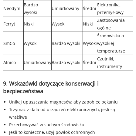
Bardzo
Elektronika,
Neodym
Umiarkowany
Średni
wysoki
przemysłowy
Zastosowania
Ferryt
Niski
Wysoki
Niski
ogólne
Środowiska o
SmCo
Wysoki
Bardzo wysoki
Wysoki
wysokiej
temperaturze
Czujniki,
Alnico
Umiarkowany
Bardzo wysoki
Średni
instrumenty
9. Wskazówki dotyczące konserwacji i
bezpieczeństwa
Unikaj upuszczania magnesów, aby zapobiec pękaniu
Trzymać z dala od urządzeń elektronicznych, jeśli są
wrażliwe
Przechowywać w suchym środowisku
Jeśli to konieczne, użyj powłok ochronnych