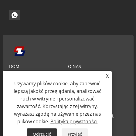
DOM
O NAS
X
PRODUKTY
AKTUALNOŚCI
Używamy plików cookie, aby zapewnić
WIEDZA
WYŚLIJ ZAPYTANIE
lepszą jakość przeglądania, analizować
ruch w witrynie i personalizować
SKONTAKTUJ SIĘ Z NAMI
zawartość. Korzystając z tej witryny,
wyrażasz zgodę na używanie przez nas
Prawa autorskie © 2025 Xiamen Zhaobao Magnet Co., Ltd.
plików cookie.
Polityka prywatności
Wszelkie prawa zastrzeżone.
Odrzucić
Przyjąć
Links
Sitemap
RSS
XML
Polityka prywatności